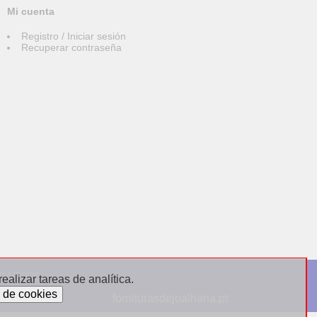
Mi cuenta
Registro / Iniciar sesión
Recuperar contraseña
004/2026
alizar tareas de analítica.
forniturasdejoalharia.pt