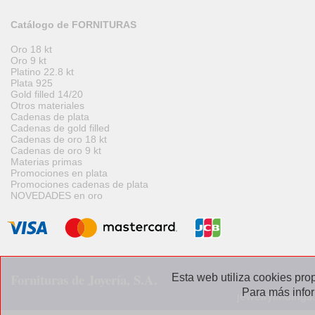
Catálogo de FORNITURAS
Oro 18 kt
Oro 9 kt
Platino 22.8 kt
Plata 925
Gold filled 14/20
Otros materiales
Cadenas de plata
Cadenas de gold filled
Cadenas de oro 18 kt
Cadenas de oro 9 kt
Materias primas
Promociones en plata
Promociones cadenas de plata
NOVEDADES en oro
Fornituras de Joyería, S.A.
Esta web utiliza cookies prop
Para más info
jewelryfindings