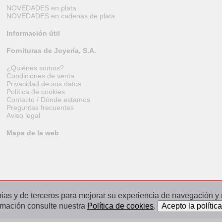
NOVEDADES en plata
NOVEDADES en cadenas de plata
Información útil
Fornituras de Joyería, S.A.
¿Quiénes somos?
Condiciones de venta
Privacidad de sus datos
Política de cookies
Contacto / Dónde estamos
Preguntas frecuentes
Aviso legal
Mapa de la web
+34 91 531 02 07 · info@orobase.es · 2
ias y de terceros para mejorar su experiencia de navegación y re
rmación consulte nuestra
Política de cookies
.
.eu
appretsdebijoux.fr