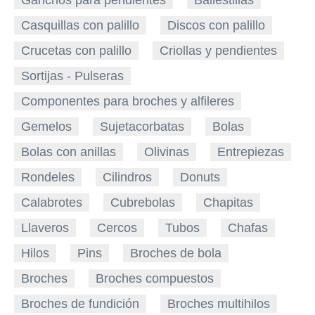
Ganchos para pendientes
Ballestillas
Casquillas con palillo
Discos con palillo
Crucetas con palillo
Criollas y pendientes
Sortijas - Pulseras
Componentes para broches y alfileres
Gemelos
Sujetacorbatas
Bolas
Bolas con anillas
Olivinas
Entrepiezas
Rondeles
Cilindros
Donuts
Calabrotes
Cubrebolas
Chapitas
Llaveros
Cercos
Tubos
Chafas
Hilos
Pins
Broches de bola
Broches
Broches compuestos
Broches de fundición
Broches multihilos