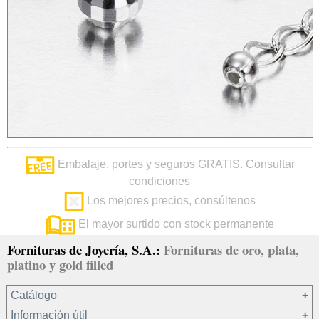
Embalaje, portes y seguros GRATIS. Consultar
condiciones
Los mejores precios, consúltenos
El mayor surtido con stock permanente
Fornituras de Joyería, S.A.:
Fornituras de oro, plata,
platino y gold filled
Catálogo
Información útil
Oro 18 kt