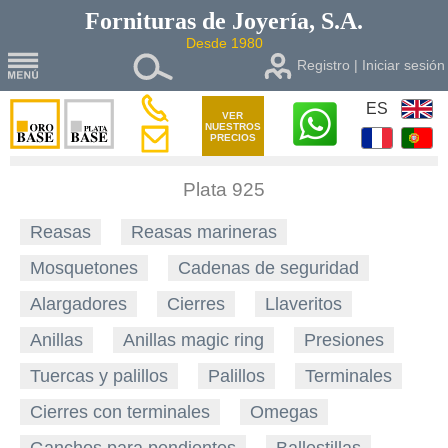
Fornituras de
Joyería, S.A.
Desde 1980
Registro | Iniciar sesión
ES
VER
NUESTROS
PRECIOS
Plata 925
Reasas
Reasas marineras
Mosquetones
Cadenas de seguridad
Alargadores
Cierres
Llaveritos
Anillas
Anillas magic ring
Presiones
Tuercas y palillos
Palillos
Terminales
Cierres con terminales
Omegas