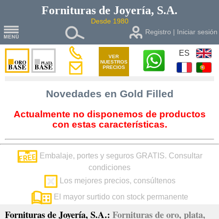
Fornituras de
Joyería, S.A.
Desde 1980
Registro | Iniciar sesión
ES
VER
NUESTROS
PRECIOS
Novedades en Gold Filled
Actualmente no disponemos de productos
con estas características.
Embalaje, portes y seguros GRATIS. Consultar
condiciones
Los mejores precios, consúltenos
El mayor surtido con stock permanente
Fornituras de Joyería, S.A.:
Fornituras de oro, plata,