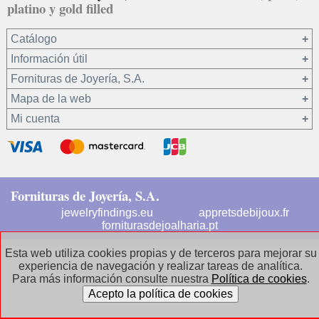
platino y gold filled
Catálogo
Información útil
Oro 18 kt
Fornituras de Joyería, S.A.
Oro 9 kt
Mapa de la web
Platino 22.8 kt
¿Quiénes somos?
Mi cuenta
Plata 925
Condiciones de venta
Gold filled 14/20
Privacidad de sus datos
Registro / Iniciar sesión
Otros materiales
Política de cookies
Recuperar contraseña
Cadenas de plata
Contacto / Dónde estamos
Fornituras de Joyería, S.A.
Cadenas de gold filled
Preguntas frecuentes
jewelryfindings.eu
appretsdebijoux.fr
Cadenas de oro 18 kt
Aviso legal
forniturasdejoalharia.pt
Cadenas de oro 9 kt
Esta web utiliza cookies propias y de terceros para mejorar su
Materias primas
experiencia de navegación y realizar tareas de analítica.
Para más información consulte nuestra
Política de cookies
.
Promociones en plata
Promociones cadenas de plata